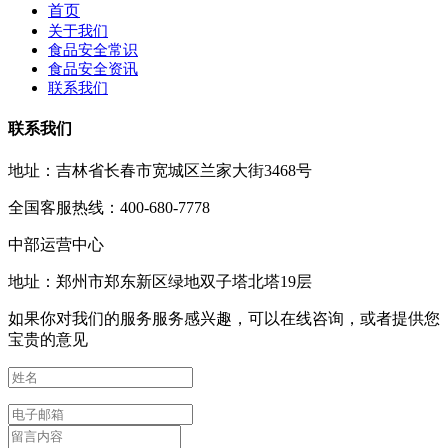
首页
关于我们
食品安全常识
食品安全资讯
联系我们
联系我们
地址：吉林省长春市宽城区兰家大街3468号
全国客服热线：400-680-7778
中部运营中心
地址：郑州市郑东新区绿地双子塔北塔19层
如果你对我们的服务服务感兴趣，可以在线咨询，或者提供您
宝贵的意见