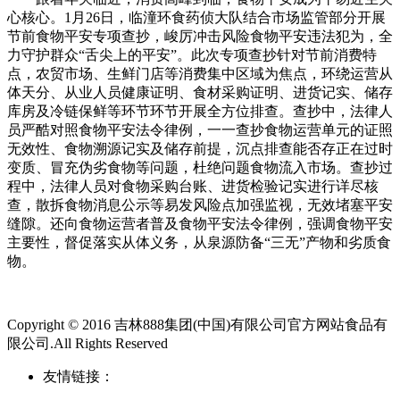
心核心。1月26日，临潼环食药侦大队结合市场监管部分开展
节前食物平安专项查抄，峻厉冲击风险食物平安违法犯为，全
力守护群众“舌尖上的平安”。此次专项查抄针对节前消费特
点，农贸市场、生鲜门店等消费集中区域为焦点，环绕运营从
体天分、从业人员健康证明、食材采购证明、进货记实、储存
库房及冷链保鲜等环节环节开展全方位排查。查抄中，法律人
员严酷对照食物平安法令律例，一一查抄食物运营单元的证照
无效性、食物溯源记实及储存前提，沉点排查能否存正在过时
变质、冒充伪劣食物等问题，杜绝问题食物流入市场。查抄过
程中，法律人员对食物采购台账、进货检验记实进行详尽核
查，散拆食物消息公示等易发风险点加强监视，无效堵塞平安
缝隙。还向食物运营者普及食物平安法令律例，强调食物平安
主要性，督促落实从体义务，从泉源防备“三无”产物和劣质食
物。
Copyright © 2016 吉林888集团(中国)有限公司官方网站食品有
限公司.All Rights Reserved
友情链接：