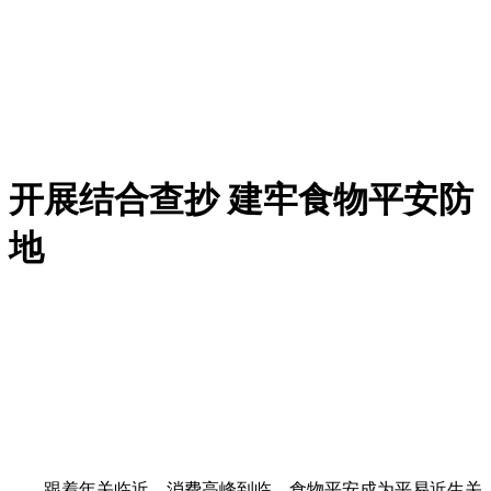
开展结合查抄 建牢食物平安防
地
跟着年关临近，消费高峰到临，食物平安成为平易近生关